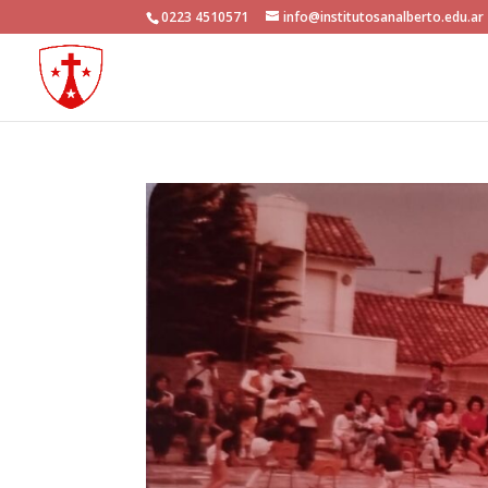
0223 4510571
info@institutosanalberto.edu.ar