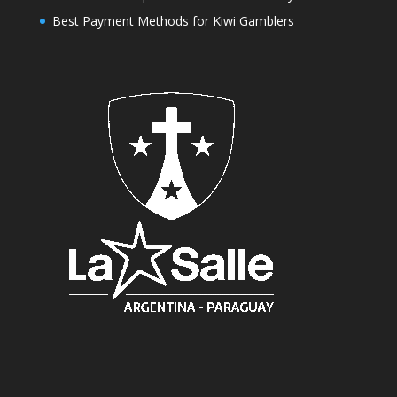
Best Payment Methods for Kiwi Gamblers