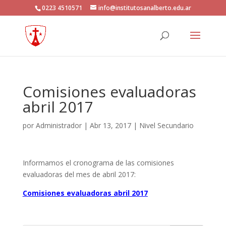
0223 4510571
info@institutosanalberto.edu.ar
Comisiones evaluadoras
abril 2017
por
Administrador
|
Abr 13, 2017
|
Nivel Secundario
Informamos el cronograma de las comisiones
evaluadoras del mes de abril 2017:
Comisiones evaluadoras abril 2017