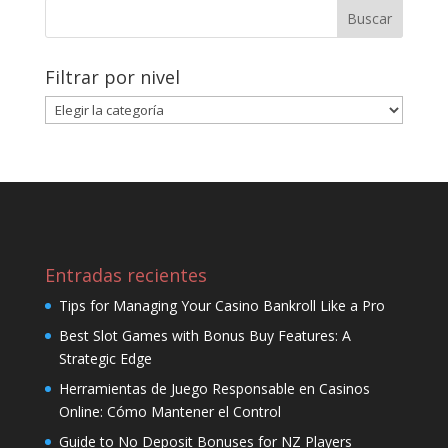
Filtrar por nivel
Filtrar
por
nivel
Entradas recientes
Tips for Managing Your Casino Bankroll Like a Pro
Best Slot Games with Bonus Buy Features: A
Strategic Edge
Herramientas de Juego Responsable en Casinos
Online: Cómo Mantener el Control
Guide to No Deposit Bonuses for NZ Players