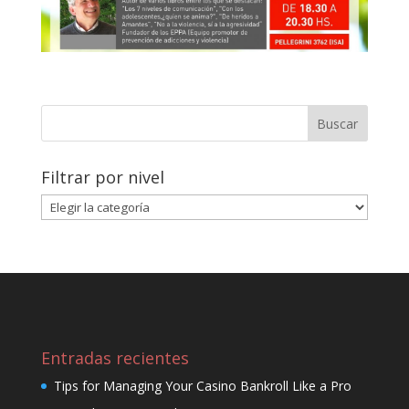
Filtrar por nivel
Filtrar
por
nivel
Entradas recientes
Tips for Managing Your Casino Bankroll Like a Pro